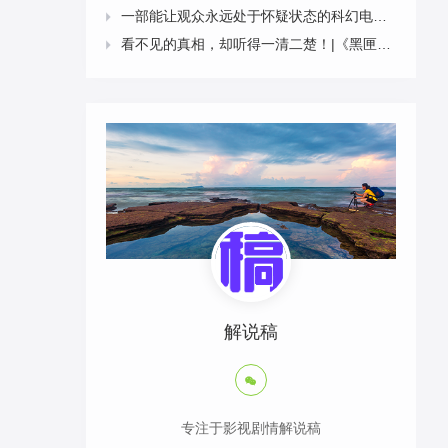
一部能让观众永远处于怀疑状态的科幻电影|《科洛弗道10号》9分钟2958字解说稿

看不见的真相，却听得一清二楚！|《黑匣子》9分钟2611字解说稿

解说稿

专注于影视剧情解说稿