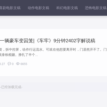
喜剧电影文稿
动作电影文稿
科幻电影文稿
恐怖电影文稿
一辆豪车变囚笼|《车牢》9分钟2402字解说稿
锁，拆中控屏，动作行运流水。可就在他想要离开时，门居然开不了。门
拿铁棍砸。挣扎了半个...


0.27
0
6655
-已经加载完成-