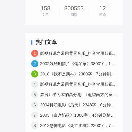
158
800553
12
文章
阅读
评论
热门文章
1
影视解说之常用背景音乐_抖音常用影视解说bgm免费下载-3
2
2002残酷剧情片《钢琴家》3800字，10分钟剧情解说稿
3
2018《我不是药神》2300字，7分钟剧情解说稿
4
影视解说之常用背景音乐_抖音常用影视解说bgm免费下载-1
5
票房几乎为零的高分剧| 《遥望南方的童年》12分钟3659字解说稿
6
2004科幻电影《后天》2348字，6分钟剧情解说稿
7
2003《白宫陷落》1300字，4分钟剧情解说稿
8
2012恐怖电影《死亡矿坑》2200字，7分钟剧情解说稿