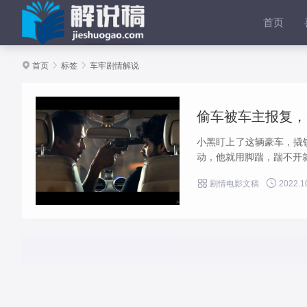
首页

首页

标签

车牢剧情解说
偷车被车主报复，
小黑盯上了这辆豪车，撬
动，他就用脚踹，踹不开就


剧情电影文稿
2022.1