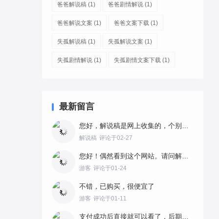
爸爸解说稿
(1)
爸爸剧情解说
(1)
爸爸解说文案
(1)
爸爸文案下载
(1)
失孤解说稿
(1)
失孤解说文案
(1)
失孤剧情解说
(1)
失孤剧情文案下载
(1)
最新留言
您好，解说稿是网上收集的，个别语句做了梳理。故事剧情都是完整的，在内容上加上自己的解说风格最好。
解说稿
评论于02-27
您好！偶然看到这个网站。请问解说稿是不是这里自创的，使用有没有版权问题？如何购买？
游客
评论于01-24
不错，已购买，很便宜了
游客
评论于01-11
支付成功后直接就可以看了，后期也可以点购买查询