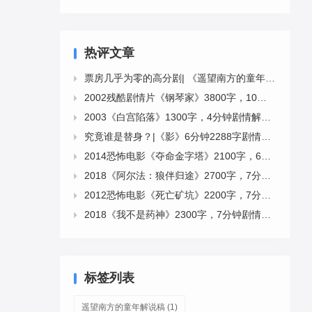
热评文章
票房几乎为零的高分剧| 《遥望南方的童年》12分钟3659字解说稿

2002残酷剧情片《钢琴家》3800字，10分钟剧情解说稿

2003《白宫陷落》1300字，4分钟剧情解说稿

究竟谁是替身？|《影》6分钟2288字剧情文案下载

2014恐怖电影《夺命金字塔》2100字，6分钟剧情解说稿

2018《阿尔法：狼伴归途》2700字，7分钟剧情解说稿

2012恐怖电影《死亡矿坑》2200字，7分钟剧情解说稿

2018《我不是药神》2300字，7分钟剧情解说稿

标签列表
遥望南方的童年解说稿
(1)