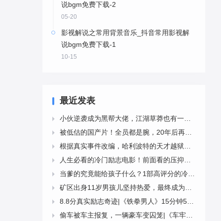
说bgm免费下载-2
05-20
影视解说之常用背景音乐_抖音常用影视解
说bgm免费下载-1
10-15
最近发表
小伙逆袭成为黑帮大佬，江湖草莽也有一颗爱国心|《大上海》5000字解说稿

被低估的国产片！全员都是腕，20年后再看，肃然起敬！-《幸福时光》4543字解说稿

根据真实事件改编，哈利波特的天才越狱计划|《天才计划》12分钟4919字解说稿

人生必看的冷门励志电影！前面看的压抑，结局豁然开朗！|《浮云世事》13分钟4207字解说稿

当爹的究竟能给孩子什么？1部高评分的冷门电影《默默无闻》10分钟3328字解说稿

矿区出身11岁男孩儿坚持热爱，最终成为著名芭蕾舞者|《跳出我天地》13分钟3998字解说稿

8.8分真实励志奇迹|《铁拳男人》15分钟5529字解说稿

偷车被车主报复，一辆豪车变囚笼|《车牢》9分钟2402字解说稿
