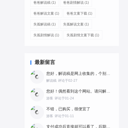
爸爸解说稿
(1)
爸爸剧情解说
(1)
爸爸解说文案
(1)
爸爸文案下载
(1)
失孤解说稿
(1)
失孤解说文案
(1)
失孤剧情解说
(1)
失孤剧情文案下载
(1)
最新留言
您好，解说稿是网上收集的，个别语句做了梳理。故事剧情都是完整的，在内容上加上自己的解说风格最好。
解说稿
评论于02-27
您好！偶然看到这个网站。请问解说稿是不是这里自创的，使用有没有版权问题？如何购买？
游客
评论于01-24
不错，已购买，很便宜了
游客
评论于01-11
支付成功后直接就可以看了，后期也可以点购买查询