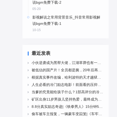
说bgm免费下载-2
05-20
影视解说之常用背景音乐_抖音常用影视解
说bgm免费下载-1
10-15
最近发表
小伙逆袭成为黑帮大佬，江湖草莽也有一颗爱国心|《大上海》5000字解说稿

被低估的国产片！全员都是腕，20年后再看，肃然起敬！-《幸福时光》4543字解说稿

根据真实事件改编，哈利波特的天才越狱计划|《天才计划》12分钟4919字解说稿

人生必看的冷门励志电影！前面看的压抑，结局豁然开朗！|《浮云世事》13分钟4207字解说稿

当爹的究竟能给孩子什么？1部高评分的冷门电影《默默无闻》10分钟3328字解说稿

矿区出身11岁男孩儿坚持热爱，最终成为著名芭蕾舞者|《跳出我天地》13分钟3998字解说稿

8.8分真实励志奇迹|《铁拳男人》15分钟5529字解说稿

偷车被车主报复，一辆豪车变囚笼|《车牢》9分钟2402字解说稿
