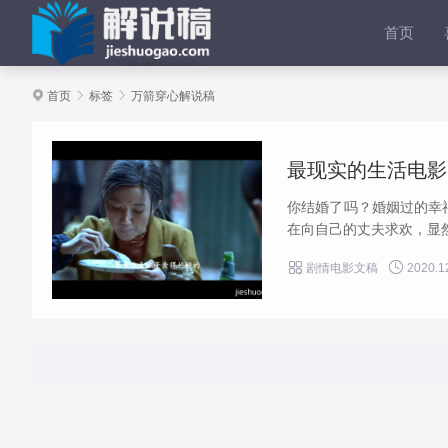
首页

首页

标签

万箭穿心解说稿
最现实的生活电影|
你结婚了吗？婚姻过的幸
在向自己的丈夫求欢，显然


剧情电影文稿
2020.1