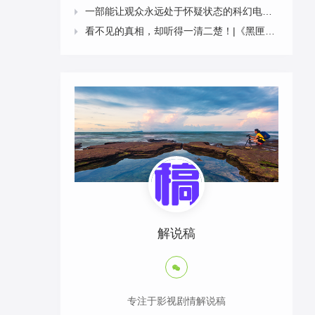
一部能让观众永远处于怀疑状态的科幻电影|《科洛弗道10号》9分钟2958字解说稿

看不见的真相，却听得一清二楚！|《黑匣子》9分钟2611字解说稿

解说稿

专注于影视剧情解说稿