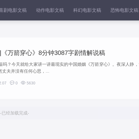
喜剧电影文稿
动作电影文稿
科幻电影文稿
恐怖电影文稿
《万箭穿心》8分钟3087字剧情解说稿
福吗？今天就给大家讲一讲最现实的中国婚姻《万箭穿心》。夜深人静，
丈夫并没有任何心思，...


2.07
0
5630
-已经加载完成-