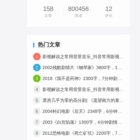
158
800456
12
文章
阅读
评论
热门文章
1
影视解说之常用背景音乐_抖音常用影视解说bgm免费下载-3
2
2002残酷剧情片《钢琴家》3800字，10分钟剧情解说稿
3
2018《我不是药神》2300字，7分钟剧情解说稿
4
影视解说之常用背景音乐_抖音常用影视解说bgm免费下载-1
5
票房几乎为零的高分剧| 《遥望南方的童年》12分钟3659字解说稿
6
2004科幻电影《后天》2348字，6分钟剧情解说稿
7
2003《白宫陷落》1300字，4分钟剧情解说稿
8
2012恐怖电影《死亡矿坑》2200字，7分钟剧情解说稿