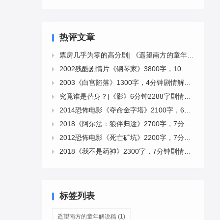
热评文章
票房几乎为零的高分剧| 《遥望南方的童年》12分钟3659字解说稿

2002残酷剧情片《钢琴家》3800字，10分钟剧情解说稿

2003《白宫陷落》1300字，4分钟剧情解说稿

究竟谁是替身？|《影》6分钟2288字剧情文案下载

2014恐怖电影《夺命金字塔》2100字，6分钟剧情解说稿

2018《阿尔法：狼伴归途》2700字，7分钟剧情解说稿

2012恐怖电影《死亡矿坑》2200字，7分钟剧情解说稿

2018《我不是药神》2300字，7分钟剧情解说稿

标签列表
遥望南方的童年解说稿
(1)