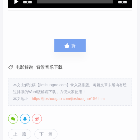
00:00
00:00
l
u
a
d
y
i
e
o
r
P

赞
l
a
y

电影解说
背景音乐下载
e
r
本文由解说稿【jieshuogao.com】录入及排版。每篇文章末尾均有经
过排版的Word版解说下载，方便大家使用！
本文地址：
https://jieshuogao.com/jieshuogao/156.html
上一篇
下一篇