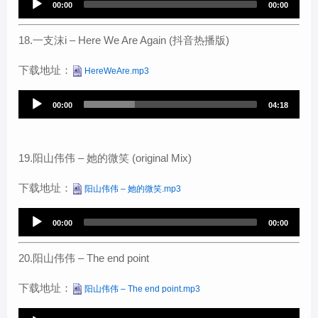
00:00
00:00
l
u
a
d
18.一支沫i – Here We Are Again (抖音热播版)
y
i
下载地址：
e
HereWeAre.mp3
o
r
P
A
00:00
04:18
l
u
a
d
y
i
19.阳山伟伟 – 她的微笑 (original Mix)
e
o
下载地址：
阳山伟伟 – 她的微笑.mp3
r
P
l
A
00:00
00:00
a
u
y
d
20.阳山伟伟 – The end point
e
i
下载地址：
阳山伟伟 – The end point.mp3
r
o
P
A