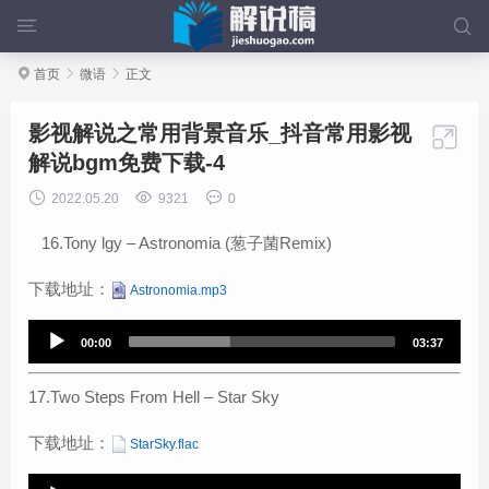



首页

微语

正文
影视解说之常用背景音乐_抖音常用影视

解说bgm免费下载-4



2022.05.20
9321
0
16.Tony lgy – Astronomia (葱子菌Remix)
下载地址：
Astronomia.mp3
A
00:00
03:37
u
d
17.Two Steps From Hell – Star Sky
i
下载地址：
StarSky.flac
o
P
A